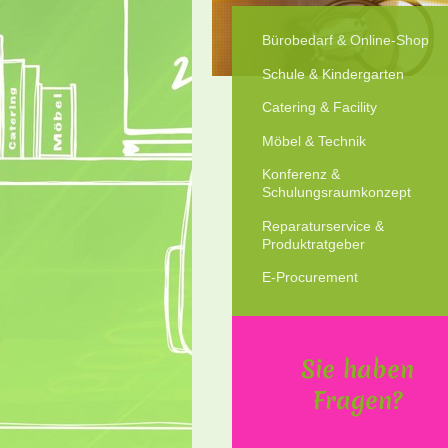
Bürobedarf & Online-Shop
Schule & Kindergarten
Catering & Facility
Möbel & Technik
Konferenz &
Schulungsraumkonzept
Reparaturservice &
Produktratgeber
E-Procurement
Sie haben
Fragen?