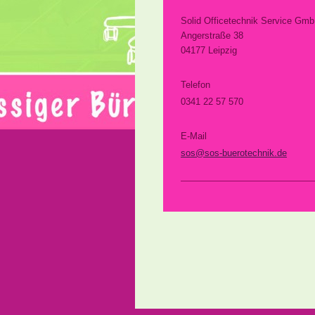
Solid Officetechnik Service Gm
Angerstraße
38
04177
Leipzig
Telefon
0341 22 57 570
E-Mail
​sos@sos-buerotechnik.de